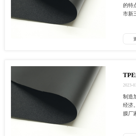
的特
市新
TP
2023-0
制造
经济
膜厂