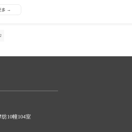
更多 →
2
10幢104室