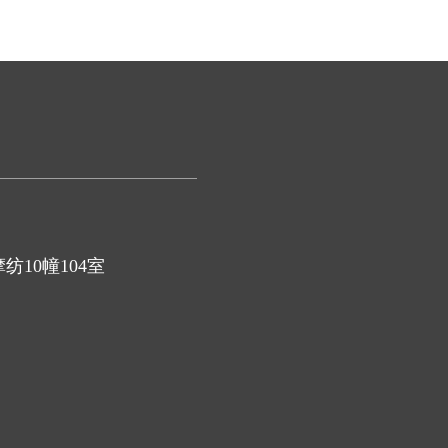
10幢104室