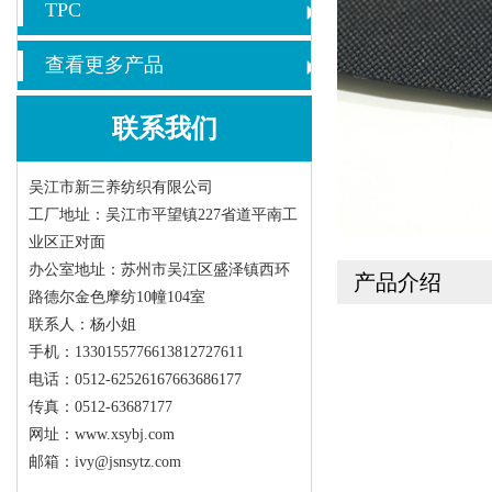
TPC
查看更多产品
联系我们
吴江市新三养纺织有限公司
工厂地址：吴江市平望镇227省道平南工
业区正对面
办公室地址：苏州市吴江区盛泽镇西环
产品介绍
路德尔金色摩纺10幢104室
联系人：杨小姐
手机：1330155776613812727611
电话：0512-62526167663686177
传真：0512-63687177
网址：www.xsybj.com
邮箱：ivy@jsnsytz.com