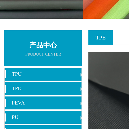
TPE
产品中心
PRODUCT CENTER
TPU
TPE
PEVA
PU