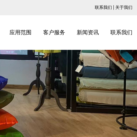
联系我们
关于我们
应用范围
客户服务
新闻资讯
联系我们