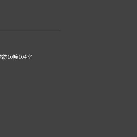
10幢104室